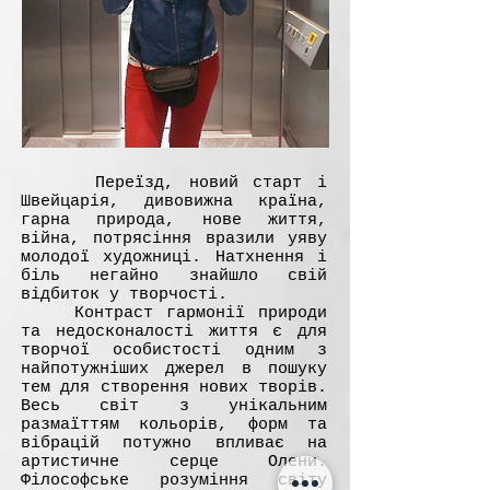
Переїзд, новий старт і
Швейцарія, дивовижна країна,
гарна природа, нове життя,
війна, потрясіння вразили уяву
молодої художниці. Натхнення і
біль негайно знайшло свій
відбиток у творчості.
Контраст гармонії природи
тa недосконалості життя є для
творчої особистості одним з
найпотужніших джерел в пошуку
тем для створення нових творів.
Bесь світ з унікальним
рaзмаїттям кольорів, форм тa
вібрацій потужно впливaє на
артистичне серце Oлени.
Філософське розуміння світу