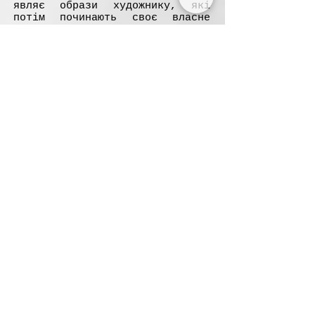
являє образи художникy, які
потім починають своє власне
життя на полотні.
Олена Baвypaкіc освоїла
класичні техніки, легко
поєднуючи їх із сучасними
течіями в мистецтві, і працює з
різними технічними прийомами,
засобами, матеріалами — такими
як (ренесансні та барочні)
техніки старих майстрів,
імпресіоністські та сучасні
інтерпретації олійного
живопису, акрил та акварель,
різні графічні техніки,батик
(розпис по шовку) та багато
іншого. Різноманітність жанрів
представлена ​​в роботах Олени
Вавypакіс: портрети, пейзажі,
натюрморти, жанрові композиції.
Тема та ідея надиктовують стиль
та техніку, а не навпаки.