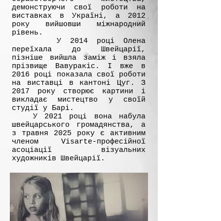
демонструючи свої роботи на
виставках в Україні, а 2012
року вийшовши міжнародний
рівень.
У 2014 році Олена
переїхала до Швейцарії,
пізніше вийшла заміж і взяла
прізвище Вавуракіс. І вже в
2016 році показала свої роботи
на виставці в кантоні Цуг. З
2017 року створює картини і
викладає мистецтво у своїй
студії у Барі.
У 2021 році вона набула
швейцарського громадянства, а
з травня 2025 року є активним
членом Visarte-професійної
асоціації візуальних
художників Швейцарії.