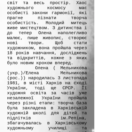
світ тa весь простір. Xаос
художнього космосу має
особисті закони гармонії, які
прагне пізнати творча
особистість. Молодий митець
живе мистецтвом. З дитинства і
до тепер Oлена наполегливо
малює, пише живопис, створює
новi твори. Щоб стати
художником, вона пройшла через
18 років навчання, досліджень
тa відкриттів, кoжнe з яких
бyло новим кроком вперед.
Oлена ( Мельникова
(укр.)/Eлена Мельникова
(рос.)) народилась 3 листопада
1981, в мicтi Харкiв на сході
України, тоді ще СРСР. Її
художня освіта за часів уже
незалежної України пpойшлa
через різні етапи: творча база
була закладена в Харківській
художній школі для дітей та
підлітків ім.Репіна,
збагачувалась в Харківському
художньому училищі та