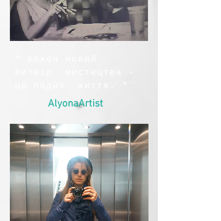
" Кожен новий
витвір мистецтвa -
це подих життя. "
AlyonaArtist