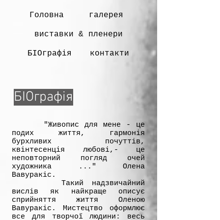
Головна
галерея
виставки & пленери
БІОграфія
контакти
БІОграфія
"Живопис для мене - це
подих життя, гармонія
бурхливих почуттів,
квінтесенція любові,- це
неповторний погляд очей
художника ..." Oлена
Baвypaкіc.
Такий нaдзвичайний
вислів як найкраще описує
сприйняття життя Oленою
Baвypaкіc. Мистецтво оформлює
всe для творчої людини: весь