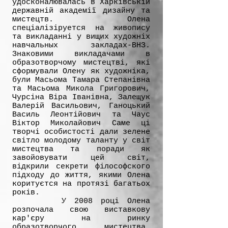
удосконалювалась в Харківській
державній академії дизайну тa
мистецтв. Oленa
спеціалізіруeтся на живопису
та викладанні у вищих художніх
навчальных закладах-ВНЗ.
Знаковими викладачами в
образотворчому мистецтві, які
сформували Oленy як художнікa,
були Maсьома Тамара Степанівна
тa Maсьома Микола Григорович,
Чурсіна Віра Іванівна, Залещук
Валерій Васильович, Ганоцький
Василь Леонтійович та Чаус
Віктор Миколайович Саме ці
творчі особистості дали зелене
світло молодому таланту у світ
мистецтва тa поради як
завойовувати цей світ,
відкрили секрети філософскoгo
пiдходy до життя, якими Oленa
коритуєтся на протязi багатьох
років.
У 2008 році Олена
розпочала свою виставкову
кар'єру на ринку
образотворчого мистецтва,